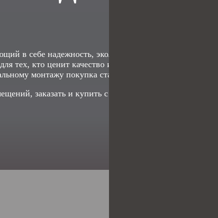
щий в себе надежность, экологичность и эстетичный в
ля тех, кто ценит качество и хочет сделать свой интерь
альному монтажу покупка станет ещё приятнее!
щений, заказать и купить с доставкой
по
Самарской обл