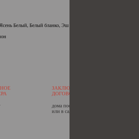
Ясень Белый, Белый бланко, Эш Вайт, Грей, Неаполь, Орех, Венг
ион
БНОЕ
ЗАКЛЮЧИТЕ
ЖД
ЕРА
ДОГОВОР
И 
т
дома после замера
от 
или в салоне
для