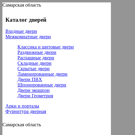
Самарская область
Каталог дверей
Входные двери
Межкомнатные двери
Классика и щитовые двери
Раздвижные двери
Распашные двери
Складные двери
Скрытые двери
Ламинированные двери
Двери ПВХ
Шпонированные двери
Двери экошпон
Двери Геометрия
Арки и порталы
Фурнитура дверная
Самарская область