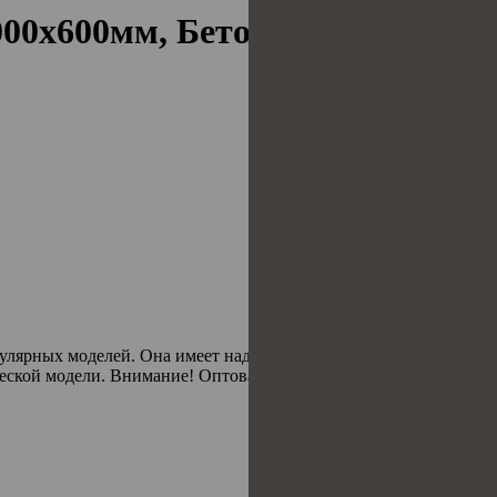
00x600мм, Бетон бежевый, сте
пулярных моделей. Она имеет надежную основу, декорированну
еской модели. Внимание! Оптовая продажа только от 50 дверей.