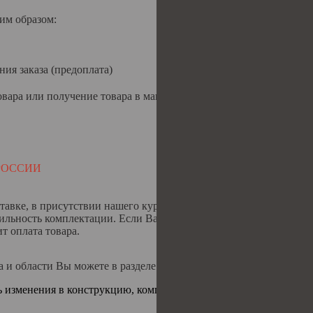
им образом:
ния заказа (предоплата)
овара или получение товара в магазине происходит после
поступ
РОССИИ
тавке, в присутствии нашего курьера,
ильность комплектации. Если Вас все
ит оплата товара.
а и области Вы можете в разделе
доставка и оплата
ь изменения в конструкцию, комплектацию изделия и менять отт