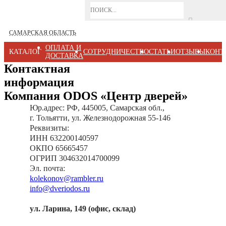
САМАРСКАЯ ОБЛАСТЬ
ОПЛАТА И
КАТАЛОГ
СОТРУДНИЧЕСТВО
СТАТЬИ
ОТЗЫВЫ
КОНТ
ДОСТАВКА
Контактная
информация
Компания ODOS «Центр дверей»
Юр.адрес
: РФ, 445005, Самарская обл.,
г. Тольятти, ул. Железнодорожная 55-146
Реквизиты
:
ИНН 632200140597
ОКПО 65665457
ОГРИП 304632014700099
Эл. почта
:
kolekonov@rambler.ru
info@dveriodos.ru
ул. Ларина, 149 (офис, склад)