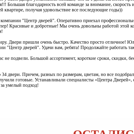
тся!!! Большая благодарность всей команде за внимание, скор
й квартире, получая удовольствие все последующие годы))
 компании "Центр дверей". Оперативно приехал профессиональ
пер! Красивые и добротные! Мы очень довольны работой этой к
м!
у. Двери пришли очень быстро. Качество просто отличное! Юли
ии "Центр дверей". Удачи вам, ребята! Продолжайте работать та
с не подвели. Большой ассортимент, короткие сроки, скидки, бес
о 34 двери. Причем, разных по размерам, цветам, но все подобра
лучили готовые. Устанавливали специалисты «Центра Дверей», о
 за умелый подход!