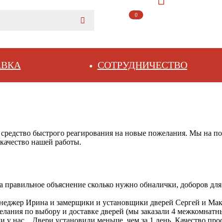
0
АВКА
СОТРУДНИЧЕСТВО
и средство быстрого реагирования на новые пожелания. Мы на п
качество нашей работы.
правильное объяснение сколько нужно обналички, доборов для д
неджер Ирина и замерщики и установщики дверей Сергей и Макс
лания по выбору и доставке дверей (мы заказали 4 межкомнатные
у нас... Двери установили меньше, чем за 1 день. Качество про