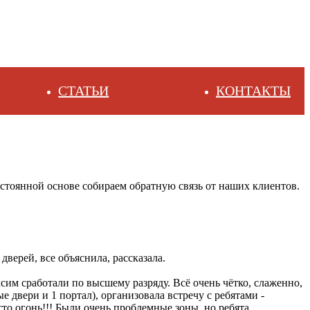
СТАТЬИ
КОНТАКТЫ
остоянной основе собираем обратную связь от наших клиентов.
верей, все объяснила, рассказала.
им сработали по высшему разряду. Всё очень чётко, слаженно,
 двери и 1 портал), организовала встречу с ребятами -
сто огонь!!! Были очень проблемные зоны, но ребята