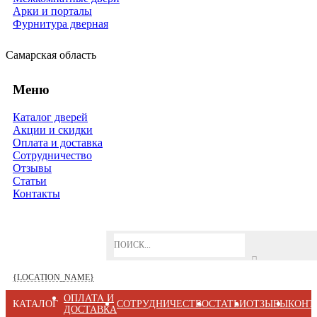
Арки и порталы
Фурнитура дверная
Самарская область
Меню
Каталог дверей
Акции и скидки
Оплата и доставка
Сотрудничество
Отзывы
Статьи
Контакты
{LOCATION_NAME}
ОПЛАТА И
КАТАЛОГ
СОТРУДНИЧЕСТВО
СТАТЬИ
ОТЗЫВЫ
КОНТ
ДОСТАВКА