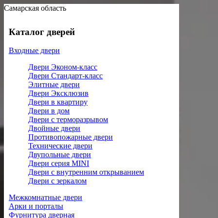
Самарская область
Каталог дверей
Входные двери
Двери Эконом-класс
Двери Стандарт-класс
Элитные двери
Двери Эксклюзив
Двери в квартиру
Двери в дом
Двери с терморазрывом
Двойные двери
Противопожарные двери
Технические двери
Двупольные двери
Двери серия MINI
Двери с внутренним открыванием
Двери с зеркалом
Межкомнатные двери
Арки и порталы
Фурнитура дверная