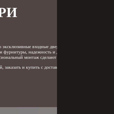
РИ
о эксклюзивные входные двери — идеальное решение для
и фурнитуры, надежность и долговечность — главное, ч
ссиональный монтаж сделают покупку ещё приятнее!
 заказать и купить с доставкой
по
Самарской области